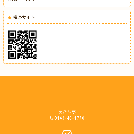
Total :
191823
携帯サイト
蘭たん亭
0143-46-1770